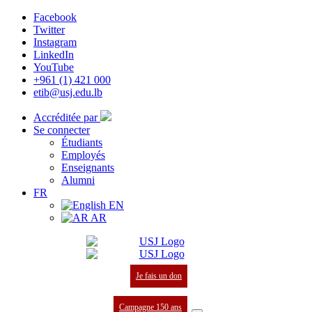
Facebook
Twitter
Instagram
LinkedIn
YouTube
+961 (1) 421 000
etib@usj.edu.lb
Accréditée par
Se connecter
Étudiants
Employés
Enseignants
Alumni
FR
EN
AR
Je fais un don
Campagne 150 ans