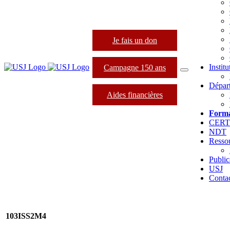
Je fais un don
Instit
Campagne 150 ans
Dépar
Aides financières
Forma
CER
NDT
Resso
Public
USJ
Conta
103ISS2M4