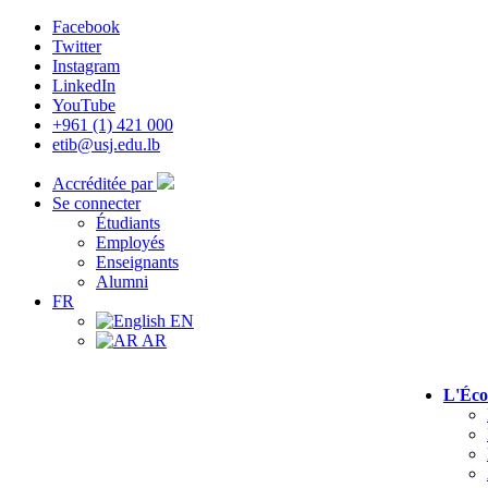
Facebook
Twitter
Instagram
LinkedIn
YouTube
+961 (1) 421 000
etib@usj.edu.lb
Accréditée par
Se connecter
Étudiants
Employés
Enseignants
Alumni
FR
EN
AR
L'Éco