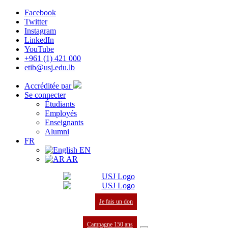
Facebook
Twitter
Instagram
LinkedIn
YouTube
+961 (1) 421 000
etib@usj.edu.lb
Accréditée par
Se connecter
Étudiants
Employés
Enseignants
Alumni
FR
EN
AR
Je fais un don
Campagne 150 ans