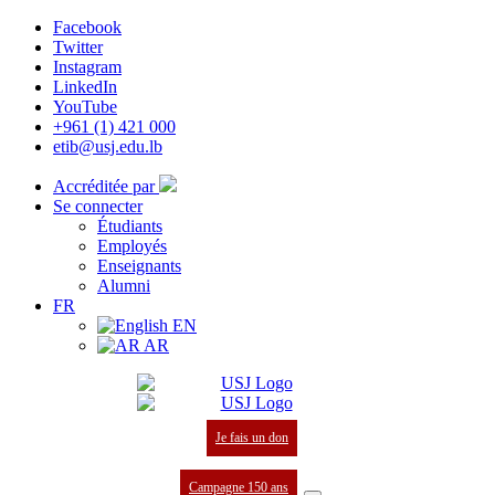
Facebook
Twitter
Instagram
LinkedIn
YouTube
+961 (1) 421 000
etib@usj.edu.lb
Accréditée par
Se connecter
Étudiants
Employés
Enseignants
Alumni
FR
EN
AR
Je fais un don
Campagne 150 ans