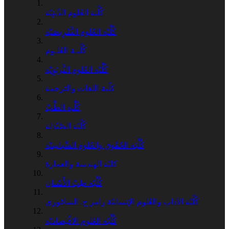
كُلِّيَة العُلوم الدِّينِيّة
كُلِّيّة العُلوم التَّمْرِيضيّة
كُلِّيـة العُلـوم
كُلِّيّة العُلوم التَّربَوِيّة
كلّية اللغات والترجمة
كُلِّية الطِّبّ
كُلِّيّة الصَّيْدَلة
كُلِّيَة الحُقُوق والعُلوم السِّياسِيّة
كليّة الهندسة والعمارة
كُلِّيّة طِبّ الأَسْنان
كُلِّيّة الآداب والعُلوم الإنسانيّة رامز ج. الشاغوري
كُلِّيّة العُلوم الاقْتِصاديّة