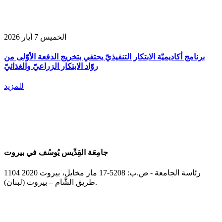
الخميس 7 أيار 2026
برنامج أكاديميّة الابتكار التنفيذيّ يحتفي بتخريج الدفعة الأوّلى من
روّاد الابتكار الزراعيّ والغذائيّ
للمزيد
جامِعَة القِدِّيس يُوسُف في بيروت
رئاسة الجامعة - ص.ب: 5208-17 مار مخايل، بيروت 2020 1104
طريق الشَّام – بيروت (لبنان).