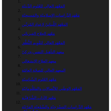
المَعْهَد العالِي للعُلوم الدِّينِيّة
مَعْهَد الدِّراسات الإِسلامِيّة والمَسِيحيّة
المَعْهَد اللُبنانيّ لإعداد المُرَبِّين
مَعْهَد العِلاج الفِيزيائي
المَعْهَد العالي لتَقْوِيم النُّطْق
معهد التأهيل النفس-حركيّ
معهد العلاج الإنشغالي
المعهد العالي للصحّة العامّة
مَعْهَد العُلوم السِّياسِيّة
المَعْهَد الوَطَنِي للاتِّصالات والمَعْلُوماتِيّة
مَعْهَد الآداب الشَّرْقِيَّـة
مَعْهَد الدِّراسات المَسْرَحِيّة والسَّمْعِيّة المَرْئِيّة