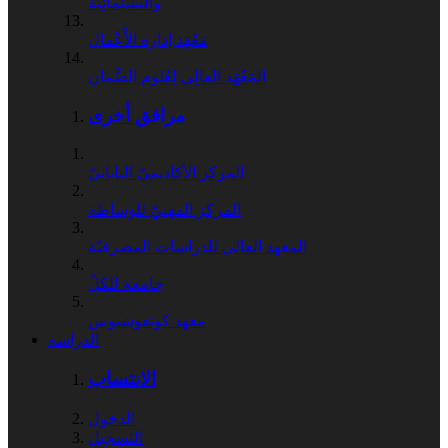
والسِّينَمائِيّة
مَعْهَد إدارة الأَعْمال
المَعْهَد العالِي لِعُلوم الضَّمان
مرافق أخرى
المركز الأكاديميّ اليابانيّ
المركز المهنيّ للوساطة
المعهد العالي للدراسات المصرفيّة
جامعة للكلّ
معهد كونفوشيوس
الدراسة
الانتساب
الدخول
التسجيل