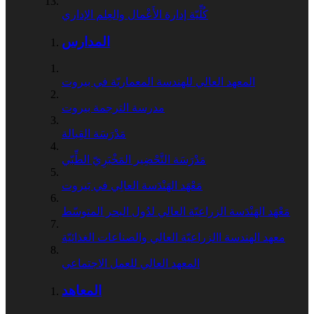
كُلِّيّة إدارة الأَعْمال والعِلم الإداري
المدارس
المعهد العالي للهندسة المعماريّة في بيروت
مدرسة الترجمة بيروت
مَدْرَسَة القِبالة
مَدْرَسَة التَّحْضِير المَخْبَرِيّ الطِّبّي
مَعْهَد الهَنْدَسة العالِي في بَيروت
مَعْهَد الهَنْدَسة الزراعيّة العالي لدُول البحر المتوسّط
معهد الهندسة االزراعيّة العالي والصناعات الغذائيّة
المعهد العالي للعمل الاجتماعي
المعاهد