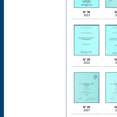
N° 30
N
2013
2
N° 25
N
2010
2
N° 20
N
2007
2