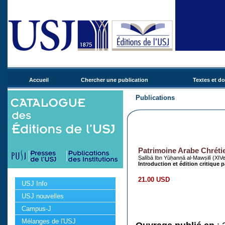
Accueil
Chercher une publication
Textes et d
Publications
Patrimoine Arabe Chréti
Ṣalībā Ibn Yūḥannā al-Mawṣilī (XIVe s
Introduction et édition critique 
21.00 USD
USJ Info
USJ nouvelles
Campus-J
Mélanges de l'USJ