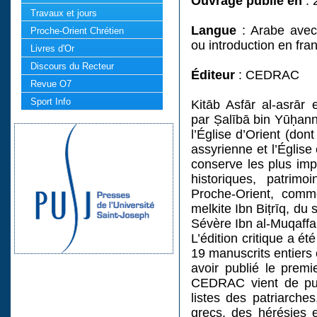
Ouvrage publié en
: 
Travaux et jours
Langue
: Arabe avec
Proche-Orient Chrétien
ou introduction en fra
Livres d'Or
Discours du Recteur
Éditeur
: CEDRAC
Revue O7
Sport Info
Kitāb Asfār al-asrār
par Ṣalībā bin Yūḥann
l’Église d’Orient (dont
assyrienne et l’Églis
conserve les plus imp
historiques, patrimo
Proche-Orient, com
melkite Ibn Biṭrīq, du
Sévère Ibn al-Muqaffaʿ
L’édition critique a é
19 manuscrits entiers 
avoir publié le prem
CEDRAC vient de publ
listes des patriarch
grecs, des hérésies e