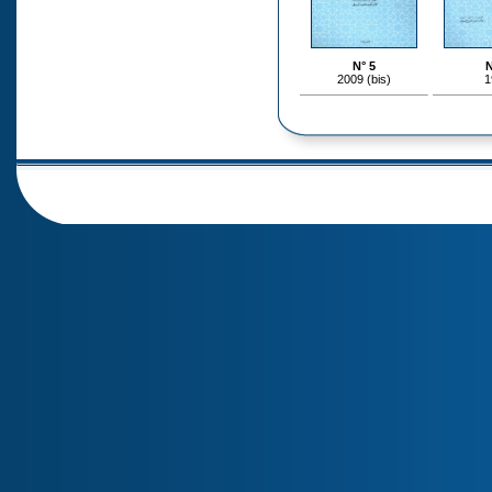
N° 5
N
2009 (bis)
1