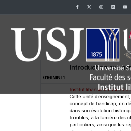
Facebook
Twitter
Instagram
Linke
Introduction aux ha
016ININL1
Institut libanais d'éducateu
Cette unité d’enseignement, 
concept de handicap, en dév
dans son évolution historiqu
troubles, à la lumière des c
particuliers, ainsi que les 