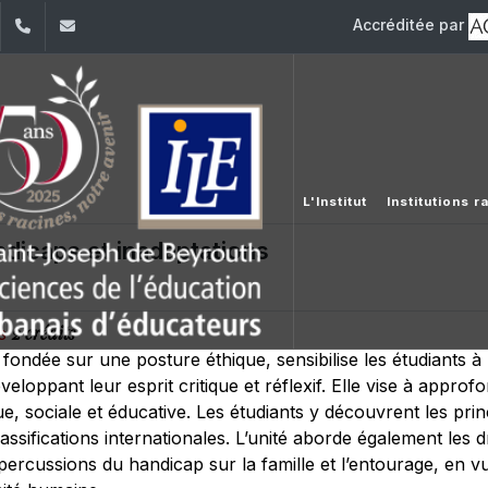
Accréditée par
dIn
YouTube
+961 (1) 421 548
ile@usj.edu.lb
L'Institut
Institutions 
ndicaps et inadaptations
2 crédits
rs
fondée sur une posture éthique, sensibilise les étudiants à 
eloppant leur esprit critique et réflexif. Elle vise à appr
e, sociale et éducative. Les étudiants y découvrent les prin
lassifications internationales. L’unité aborde également les
répercussions du handicap sur la famille et l’entourage, en 