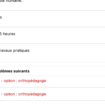
sité humaine.
es
 5 heures
Travaux pratiques
iplômes suivants
 - option : orthopédagogie
 - option : orthopédagogie