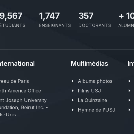
10,493
1,917
391
+
1
ÉTUDIANTS
ENSEIGNANTS
DOCTORANTS
ALUMN
nternational
Multimédias
In
eau de Paris
Albums photos
th America Office
Films USJ
nt Joseph University
La Quinzaine
ndation, Beirut Inc. -
Hymne de l'USJ
ts-Unis