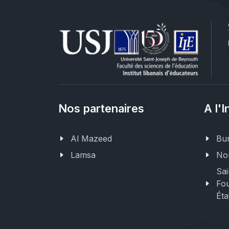
Nos partenaires
A l'I
Al Mazeed
Bur
Lamsa
Nor
Sai
Fou
Éta