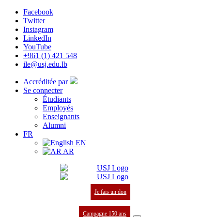
Facebook
Twitter
Instagram
LinkedIn
YouTube
+961 (1) 421 548
ile@usj.edu.lb
Accréditée par
Se connecter
Étudiants
Employés
Enseignants
Alumni
FR
EN
AR
Je fais un don
Campagne 150 ans