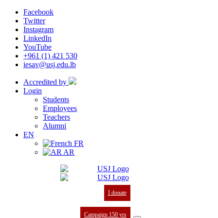
Facebook
Twitter
Instagram
LinkedIn
YouTube
+961 (1) 421 530
iesav@usj.edu.lb
Accredited by
Login
Students
Employees
Teachers
Alumni
EN
FR
AR
I donate
Campaign 150 yrs