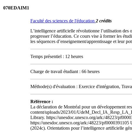
070EDAIM1
Faculté des sciences de l'éducation
2 crédits
L’intelligence artificielle révolutionne l’utilisation de
progresser l’éducation. Ce cours vise à former les étudia
les séquences d’enseignement/apprentissage et leur pote
Temps présentiel : 12 heures
Charge de travail étudiant : 66 heures
Méthode(s) d'évaluation : Exercice d'intégration, Trava
Référence :
La déclaration de Montréal pour un développement respo
content/uploads/2023/01/UdeM_Decl_IA_Resp_LA_Decl
Library. https://unesdoc.unesco.org/ark:/48223/pf0
https://unesdoc.unesco.org/ark:/48223/pf000039110
(2024c). Orientations pour l’intelligence artificielle