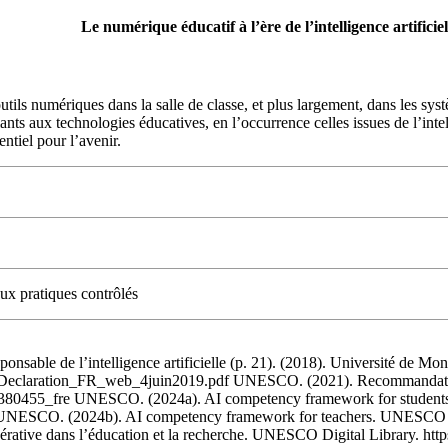
Le numérique éducatif à l’ère de l’intelligence artificiel
s outils numériques dans la salle de classe, et plus largement, dans les sy
nts aux technologies éducatives, en l’occurrence celles issues de l’intell
ntiel pour l’avenir.
ux pratiques contrôlés
nsable de l’intelligence artificielle (p. 21). (2018). Université de Mon
aration_FR_web_4juin2019.pdf UNESCO. (2021). Recommandation sur
000380455_fre UNESCO. (2024a). AI competency framework for studen
5 UNESCO. (2024b). AI competency framework for teachers. UNESCO 
 générative dans l’éducation et la recherche. UNESCO Digital Library. 