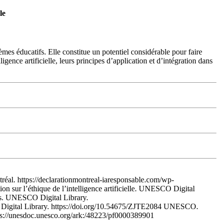
le
stèmes éducatifs. Elle constitue un potentiel considérable pour faire
igence artificielle, leurs principes d’application et d’intégration dans
tréal. https://declarationmontreal-iaresponsable.com/wp-
 l’éthique de l’intelligence artificielle. UNESCO Digital
ts. UNESCO Digital Library.
Digital Library. https://doi.org/10.54675/ZJTE2084 UNESCO.
https://unesdoc.unesco.org/ark:/48223/pf0000389901