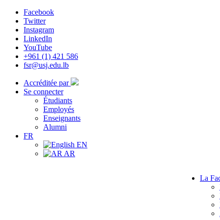
Facebook
Twitter
Instagram
LinkedIn
YouTube
+961 (1) 421 586
fsr@usj.edu.lb
Accréditée par
Se connecter
Étudiants
Employés
Enseignants
Alumni
FR
EN
AR
La Fac