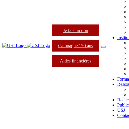
Je fais un don
Instit
Campagne 150 ans
Aides financières
Forma
Resso
Reche
Public
USJ
Conta