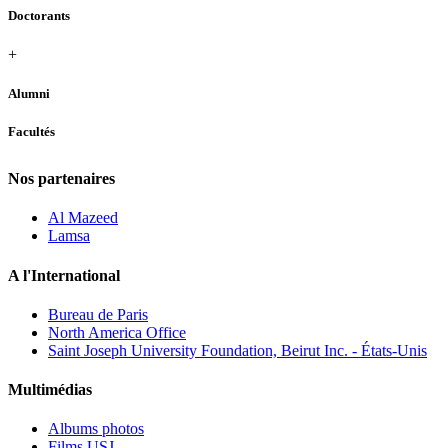
Doctorants
+
Alumni
Facultés
Nos partenaires
Al Mazeed
Lamsa
A l'International
Bureau de Paris
North America Office
Saint Joseph University Foundation, Beirut Inc. - États-Unis
Multimédias
Albums photos
Films USJ