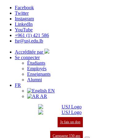
Facebook
Twitter
Instagram
LinkedIn
YouTube
+961 (1) 421 586
fsr@usj.edu.lb
Accréditée par
Se connecter
Étudiants
Employés
Enseignants
Alumni
FR
EN
AR
Je fais un don
Campagne 150 ans