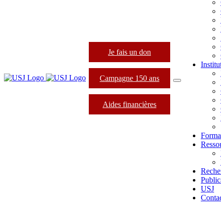
Je fais un don
Instit
Campagne 150 ans
Aides financières
Forma
Resso
Reche
Public
USJ
Conta