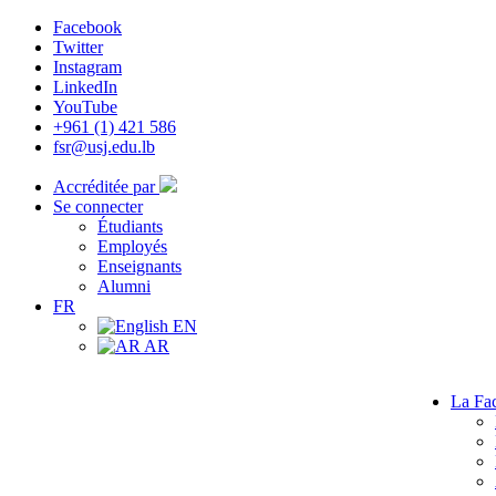
Facebook
Twitter
Instagram
LinkedIn
YouTube
+961 (1) 421 586
fsr@usj.edu.lb
Accréditée par
Se connecter
Étudiants
Employés
Enseignants
Alumni
FR
EN
AR
La Fac