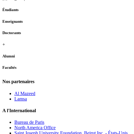
Étudiants
Enseignants
Doctorants
+
Alumni
Facultés
Nos partenaires
Al Mazeed
Lamsa
A l'International
Bureau de Paris
North America Office
Saint Joseph University Foundation, Beirut Inc. - États-Unis