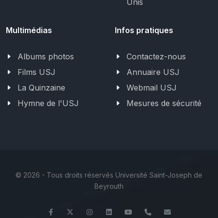
Unis
Multimédias
Infos pratiques
Albums photos
Contactez-nous
Films USJ
Annuaire USJ
La Quinzaine
Webmail USJ
Hymne de l'USJ
Mesures de sécurité
©
2026 - Tous droits réservés Université Saint-Joseph de
Beyrouth
Facebook
Twitter
Instagram
LinkedIn
YouTube
+961 (1) 421 586
fsr@usj.edu