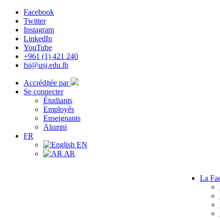
Facebook
Twitter
Instagram
LinkedIn
YouTube
+961 (1) 421 240
fsi@usj.edu.lb
Accréditée par
Se connecter
Étudiants
Employés
Enseignants
Alumni
FR
EN
AR
La Fac