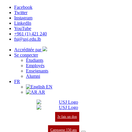
Facebook
Twitter
Instagram
LinkedIn
YouTube
+961 (1) 421 240
fsi@usj.edu.lb
Accréditée par
Se connecter
Étudiants
Employés
Enseignants
Alumni
FR
EN
AR
Je fais un don
Campagne 150 ans