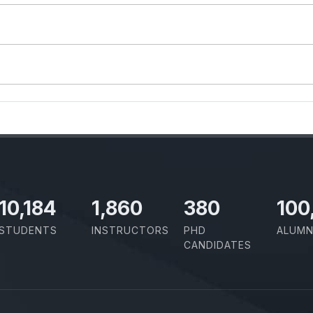
11,727
2,142
437
100
STUDENTS
INSTRUCTORS
PHD
ALUMN
CANDIDATES