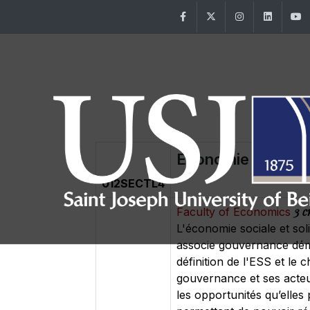
Facebook
Twitter
Instagram
Linke
Economie sociale e
012SECTL4
3 c
Faculty of Economics
L'économie sociale et sol
associe gouvernance démoc
définition de l'ESS et le
gouvernance et ses acteur
les opportunités qu’elles