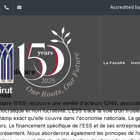
Accredited b
dIn
YouTube
+961 (1) 421 644
fse@usj.edu.lb
La Faculté
Inst
t solidaire
rédits
idaire (ESS) recouvre une variété d'acteurs (ONG, associat
ratique et non lucrativité. L’ESS trace la voie d’un troisi
 champ exact qu'elle couvre dans l'économie nationale. La ge
s. Le financement spécifique de l'ESS et de ses entreprise
 présentent. Nous aborderons également les principes de l’in