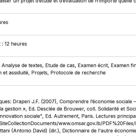
liser un projet d’étude et d’évaluation de n’importe quelle
ures
 : 12 heures
: Analyse de textes, Etude de cas, Examen écrit, Examen fi
on et assiduité, Projets, Protocole de recherche
ues: Draperi J.F. (2007), Comprendre l’économie sociale – 
 la gestion », Ed. Desclée de Brouwer, coll. Solidarité et So
innovation sociale", Ed. Autrement, Paris. Lectures princip
b/SiteCollectionDocuments/www.omsar.gov.lb/PDF%20Fil
attani (Antonio David) (dir.), Dictionnaire de l'autre écon