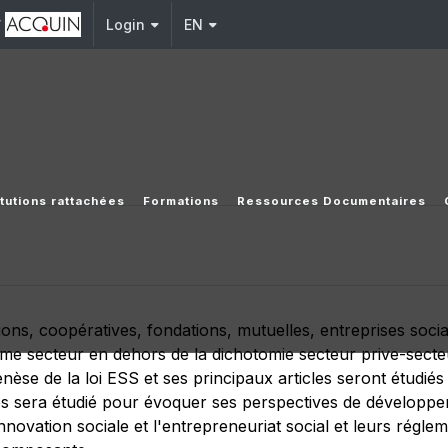
y
Login
EN
itutions rattachées
Formations
Ressources Documentaires
ions, coopératives, fondations, mutuelles, entreprises soc
ème secteur en dehors de la dichotomie secteur prive-secte
nèse de la loi ESS et ses principaux articles seront étudié
s sera étudié pour évoquer ses perspectives de développeme
novation sociale et l'entrepreneuriat social et leurs réglem