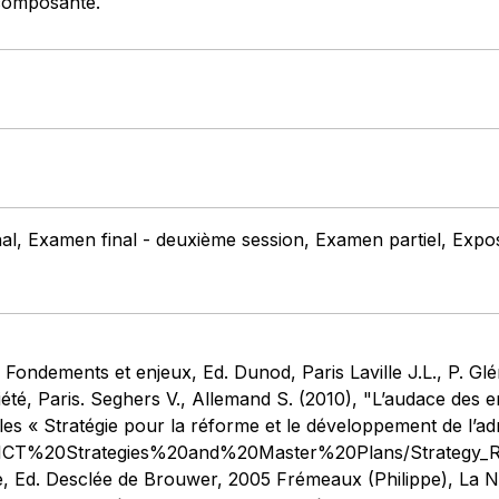
 composante.
nal, Examen final - deuxième session, Examen partiel, Exp
Fondements et enjeux, Ed. Dunod, Paris Laville J.L., P. Glé
ciété, Paris. Seghers V., Allemand S. (2010), "L’audace des 
ales « Stratégie pour la réforme et le développement de l’ad
es/ICT%20Strategies%20and%20Master%20Plans/Strategy_
omie, Ed. Desclée de Brouwer, 2005 Frémeaux (Philippe), La 