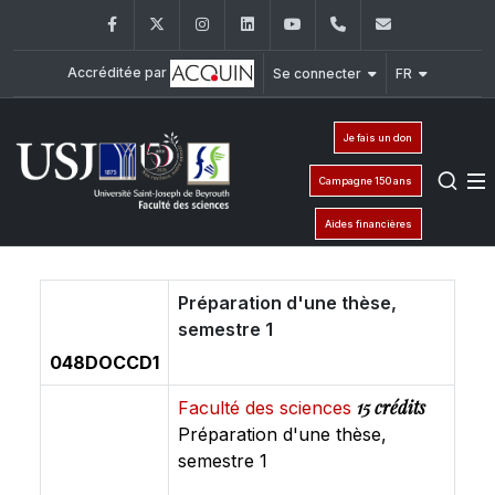
Facebook
Twitter
Instagram
LinkedIn
YouTube
+961 (1) 421 368
fs@usj.edu
Accréditée par
Se connecter
FR
Je fais un don
Campagne 150 ans
Aides financières
Préparation d'une thèse,
semestre 1
048DOCCD1
15 crédits
Faculté des sciences
Préparation d'une thèse,
semestre 1