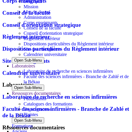
Corps enseignants
Descriptif
Mission
Mot du doyen
Conseil de la faculté
Administration
Corps enseignants
Conseil d'orientation strategique
Conseil de la faculté
Conseil d'orientation strategique
Règlement intérieur
Règlement intérieur
Dispositions particulières du Règlement intérieur
Dispositions particulières du Règlement intérieur
Site des enseignants
Calendrier universitaire
Site des enseignants
Open Sub-Menu
Laboratoires
Laboratoire de recherche en sciences infirmières
Calendrier universitaire
Faculté des sciences infirmières - Branche de Zahlé et de
la Békaa
Laboratoires
Open Sub-Menu
Ressources documentaires
Laboratoire de recherche en sciences infirmières
Publications
Catalogues des formations
Faculté des sciences infirmières - Branche de Zahlé et
Organigramme
Plaintes
de la Békaa
Open Sub-Menu
Formations
Ressources documentaires
Anciens