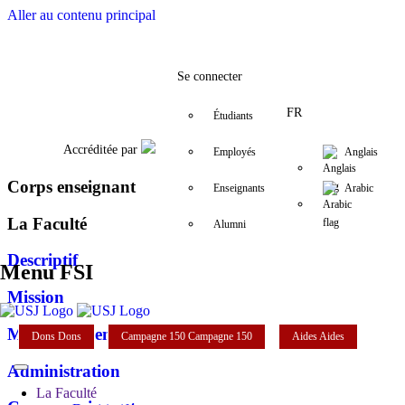
Aller au contenu principal
Facebook
Twitter
Instagram
LinkedIn
YouTube
+961 (1) 421 240
fsi@usj.edu.l
Se connecter
FR
Étudiants
Accréditée par
Employés
Anglais
Corps enseignant
Enseignants
Arabic
La Faculté
Alumni
Descriptif
Menu FSI
Mission
Mot du doyen
Dons
Dons
Campagne 150
Campagne 150
Aides
Aides
Administration
La Faculté