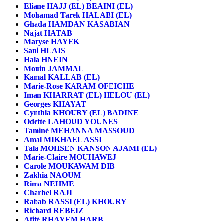
Eliane HAJJ (EL) BEAINI (EL)
Mohamad Tarek HALABI (EL)
Ghada HAMDAN KASABIAN
Najat HATAB
Maryse HAYEK
Sani HLAIS
Hala HNEIN
Mouin JAMMAL
Kamal KALLAB (EL)
Marie-Rose KARAM OFEICHE
Iman KHARRAT (EL) HELOU (EL)
Georges KHAYAT
Cynthia KHOURY (EL) BADINE
Odette LAHOUD YOUNES
Taminé MEHANNA MASSOUD
Amal MIKHAEL ASSI
Tala MOHSEN KANSON AJAMI (EL)
Marie-Claire MOUHAWEJ
Carole MOUKAWAM DIB
Zakhia NAOUM
Rima NEHME
Charbel RAJI
Rabab RASSI (EL) KHOURY
Richard REBEIZ
Afifé RHAYEM HARB