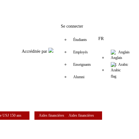
Facebook
Twitter
Instagram
LinkedIn
YouTube
+9611421000
dolla.sarkis@
Se connecter
FR
Étudiants
Accréditée par
Employés
Anglais
Enseignants
Arabic
Alumni
e USJ 150 ans
Aides financières
Aides financières