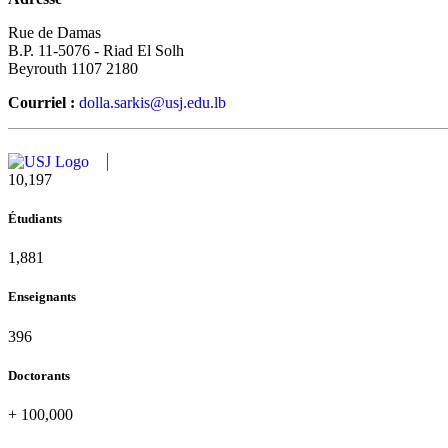
Rue de Damas
B.P. 11-5076 - Riad El Solh
Beyrouth 1107 2180
Courriel :
dolla.sarkis@usj.edu.lb
11,433
Étudiants
2,109
Enseignants
437
Doctorants
+
100,000