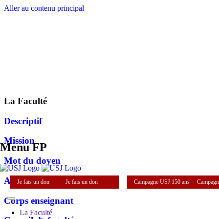
Aller au contenu principal
La Faculté
Descriptif
Mission
Menu FP
Mot du doyen
Administration
Je fais un don
Je fais un don
Campagne USJ 150 ans
Campagn
Corps enseignant
La Faculté