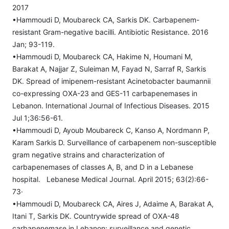
2017
•Hammoudi D, Moubareck CA, Sarkis DK. Carbapenem-
resistant Gram-negative bacilli. Antibiotic Resistance. 2016
Jan; 93-119.
•Hammoudi D, Moubareck CA, Hakime N, Houmani M,
Barakat A, Najjar Z, Suleiman M, Fayad N, Sarraf R, Sarkis
DK. Spread of imipenem-resistant Acinetobacter baumannii
co-expressing OXA-23 and GES-11 carbapenemases in
Lebanon. International Journal of Infectious Diseases. 2015
Jul 1;36:56-61.
•Hammoudi D, Ayoub Moubareck C, Kanso A, Nordmann P,
Karam Sarkis D. Surveillance of carbapenem non-susceptible
gram negative strains and characterization of
carbapenemases of classes A, B, and D in a Lebanese
hospital. Lebanese Medical Journal. April 2015; 63(2):66-
73·
•Hammoudi D, Moubareck CA, Aires J, Adaime A, Barakat A,
Itani T, Sarkis DK. Countrywide spread of OXA-48
carbapenemase in Lebanon: surveillance and genetic