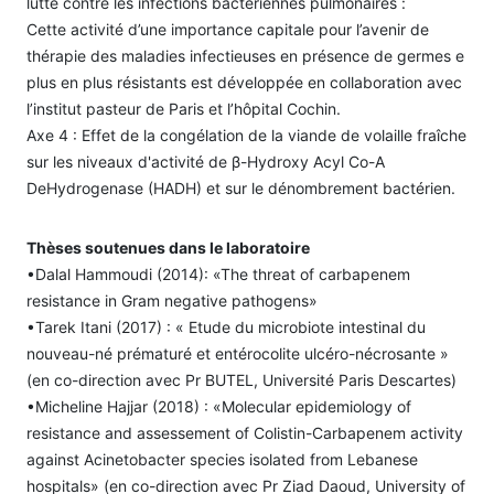
lutte contre les infections bactériennes pulmonaires :
Cette activité d’une importance capitale pour l’avenir de
thérapie des maladies infectieuses en présence de germes e
plus en plus résistants est développée en collaboration avec
l’institut pasteur de Paris et l’hôpital Cochin.
Axe 4 : Effet de la congélation de la viande de volaille fraîche
sur les niveaux d'activité de β-Hydroxy Acyl Co-A
DeHydrogenase (HADH) et sur le dénombrement bactérien.
Thèses soutenues dans le laboratoire
•Dalal Hammoudi (2014): «The threat of carbapenem
resistance in Gram negative pathogens»
•Tarek Itani (2017) : « Etude du microbiote intestinal du
nouveau-né prématuré et entérocolite ulcéro-nécrosante »
(en co-direction avec Pr BUTEL, Université Paris Descartes)
•Micheline Hajjar (2018) : «Molecular epidemiology of
resistance and assessement of Colistin-Carbapenem activity
against Acinetobacter species isolated from Lebanese
hospitals» (en co-direction avec Pr Ziad Daoud, University of