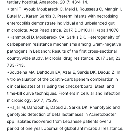
tertiary hospital. Anaerobe. 2017; 43:4-14.
•Itani T, Ayoub Moubareck C, Melki I, Rousseau C, Mangin I,
Butel MJ, Karam Sarkis D. Preterm infants with necrotising
enterocolitis demonstrate individual and unbalanced gut
microbiota. Acta Paediatrica. 2017. DOI:10.1111/apa.14078
•Hammoudi D, Moubareck CA, Sarkis DK. Heterogeneity of
carbapenem resistance mechanisms among Gram-negative
pathogens in Lebanon: Results of the first cross-sectional
countrywide study. Microbial drug resistance. 2017 Jan; 23:
733-743.
•Soudeiha MA, Dahdouh EA, Azar E, Sarkis DK, Daoud Z. In
vitro evaluation of the colistin-carbapenem combination in
clinical isolates of 11 using the checkerboard, Etest, and
time-kill curve techniques. Frontiers in cellular and infection
microbiology. 2017; 7:209.
•Hajjar M, Dahdouh E, Daoud Z, Sarkis DK. Phenotypic and
genotypic detection of beta lactamases in Acinetobacter
spp. isolates recovered from Lebanese patients over a
period of one year. Journal of global antimicrobial resistance.