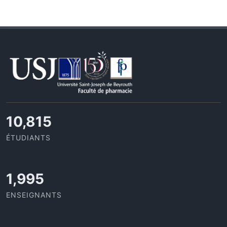
11,727
ÉTUDIANTS
2,142
ENSEIGNANTS