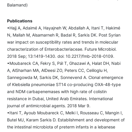
Balamand)
Publications
•Hajj A, Adaimé A, Hayajneh W, Abdallah A, Itani T, Hakimé
N, Mallah M, Alsamarneh R, Badal R, Sarkis DK. Post Syrian
war impact on susceptibility rates and trends in molecular
characterization of Enterobacteriaceae. Future Microbiol.
2018 Sep; 13:1419-1430. doi: 10.2217/fmb-2018-0109.
•Moubareck CA, Fekry S, Pál T, Ghazawi A, Halat DH, Nabi
A, AlSharhan MA, AlDeesi ZO, Peters CC, Celiloglu H,
Sannegowda M, Sarkis DK, Sonnevend A. Clonal emergence
of Klebsiella pneumoniae ST14 co-producing OXA-48-type
and NDM carbapenemases with high rate of colistin
resistance in Dubai, United Arab Emirates. International
journal of antimicrobial agents. 2018 Mar 9.
•Itani T, Ayoub Moubareck C, Melki I, Rousseau C, Mangin I,
Butel MJ, Karam Sarkis D. Establishment and development of
the intestinal microbiota of preterm infants in a lebanese