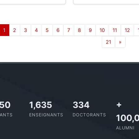
1
2
3
4
5
6
7
8
9
10
11
12
21
»
727
2,142
437
+
IANTS
ENSEIGNANTS
DOCTORANTS
100,
ALUMNI