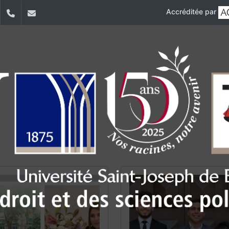
Accréditée par
dIn
YouTube
+961 (1) 421 432
fdsp@usj.edu.lb