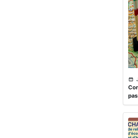
J
Con
pas