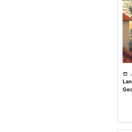
J
Lan
Geo