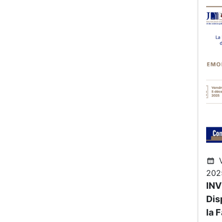
V
202
INV
Dis
la 