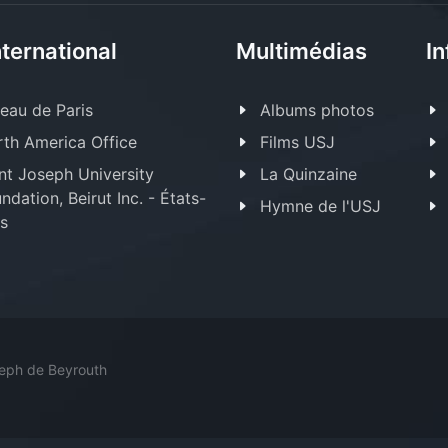
nternational
Multimédias
In
eau de Paris
Albums photos
th America Office
Films USJ
nt Joseph University
La Quinzaine
ndation, Beirut Inc. - États-
Hymne de l'USJ
s
seph de Beyrouth