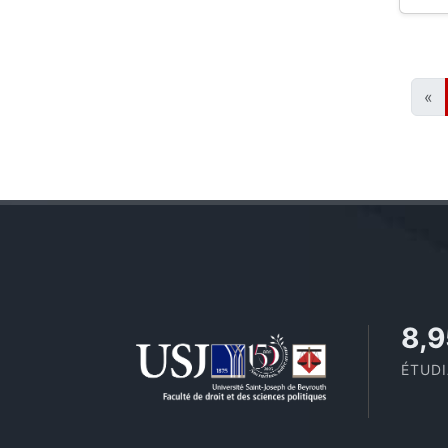
«
11,
ÉTUD