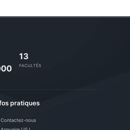
13
FACULTÉS
000
fos pratiques
Contactez-nous
Annuaire USJ