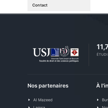
Contact
11,
ÉTUD
Nos partenaires
À l'i
Al Mazeed
Bur
Lamsa
Nor