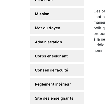
Ces ob
Mission
sont p
manier
Mot du doyen
politi
propos
à la s
Administration
juridi
hommes
Corps enseignant
Conseil de faculté
Règlement intérieur
Site des enseignants