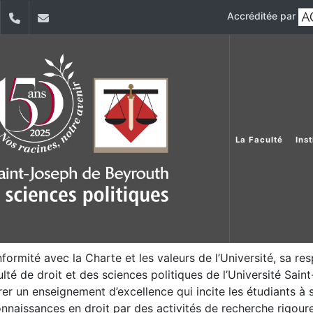
Accréditée par
dIn
YouTube
+961 (1) 421 432
fdsp@usj.edu.lb
La Faculté
Ins
formité avec la Charte et les valeurs de l’Université, sa resp
ulté de droit et des sciences politiques de l’Université Sa
rer un enseignement d’excellence qui incite les étudiants à
nnaissances en droit par des activités de recherche rigoure