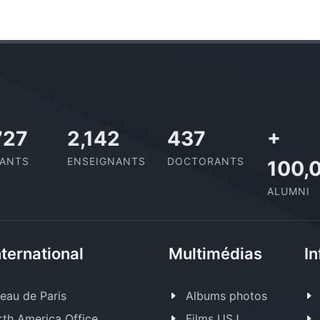
727
2,142
437
+
IANTS
ENSEIGNANTS
DOCTORANTS
100,
ALUMNI
nternational
Multimédias
In
eau de Paris
Albums photos
th America Office
Films USJ