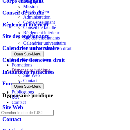
Corps enseignant
Descriptif
Mission
Mot du doyen
Conseil de faculté
Administration
Corps enseignant
Règlement intérieur
Conseil de faculté
Règlement intérieur
Site des enseignants
Site des enseignants
Calendrier universitaire
Calendrier universitaire
Calendrier licence en droit
Open Sub-Menu
Calendrier licence en droit
Institutions rattachées
Formations
Dispensaire juridique
Institutions rattachées
Site Web
Contact
Formations
Open Sub-Menu
Publications
Dispensaire juridique
USJ
Contact
Site Web
Contact