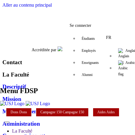
Aller au contenu principal
Facebook
Twitter
Instagram
LinkedIn
YouTube
+961 (1) 421 4
fdsp@us
Se connecter
FR
Étudiants
Accréditée par
Employés
Anglai
Contact
Enseignants
Arabic
La Faculté
Alumni
Descriptif
Menu FDSP
Mission
Mot du doyen
Dons
Dons
Campagne 150
Campagne 150
Aides
Aides
Administration
La Faculté