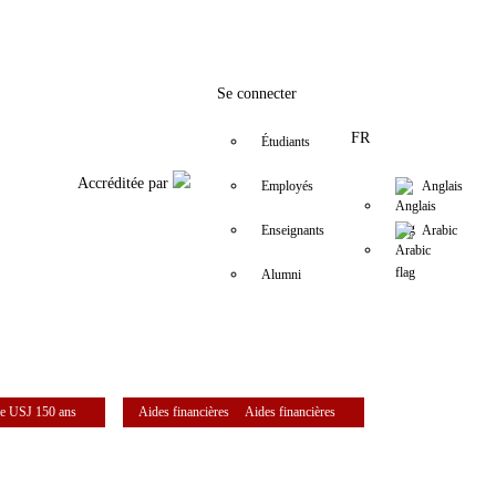
Facebook
Twitter
Instagram
LinkedIn
YouTube
+961 (1) 421 220
elfs@usj.edu.
Se connecter
FR
Étudiants
Accréditée par
Employés
Anglais
Enseignants
Arabic
Alumni
e USJ 150 ans
Aides financières
Aides financières