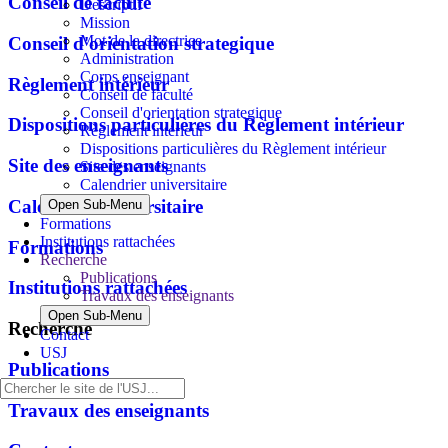
Conseil de faculté
Descriptif
Mission
Mot de la directrice
Conseil d'orientation strategique
Administration
Corps enseignant
Règlement intérieur
Conseil de faculté
Conseil d'orientation strategique
Dispositions particulières du Règlement intérieur
Règlement intérieur
Dispositions particulières du Règlement intérieur
Site des enseignants
Site des enseignants
Calendrier universitaire
Calendrier universitaire
Open Sub-Menu
Formations
Institutions rattachées
Formations
Recherche
Publications
Institutions rattachées
Travaux des enseignants
Open Sub-Menu
Recherche
Contact
USJ
Publications
Travaux des enseignants