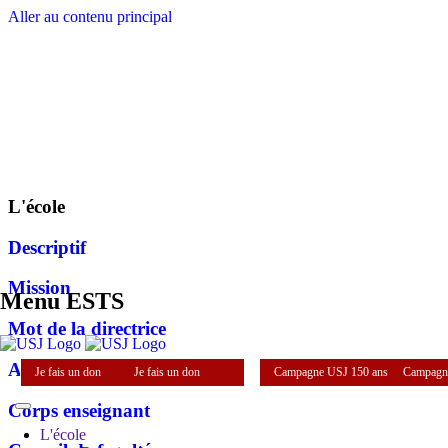
Aller au contenu principal
L'école
Descriptif
Mission
Menu ESTS
Mot de la directrice
Administration
Je fais un don
Je fais un don
Campagne USJ 150 ans
Campagn
Corps enseignant
L'école