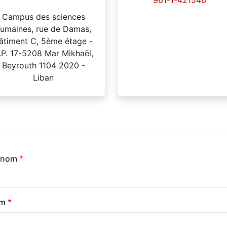
961-1-421546
Campus des sciences
umaines, rue de Damas,
âtiment C, 5ème étage -
.P. 17-5208 Mar Mikhaël,
Beyrouth 1104 2020 -
Liban
énom
m