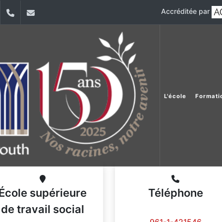
Accréditée par
dIn
YouTube
+961 (1) 421 220
elfs@usj.edu.lb
L'école
Formati
École supérieure
Téléphone
de travail social