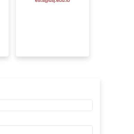
ests@usj.edu.lb