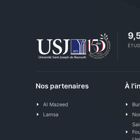
11
ÉTUD
Nos partenaires
À l'i
Al Mazeed
Bur
Lamsa
Nor
Sai
Fou
Uni