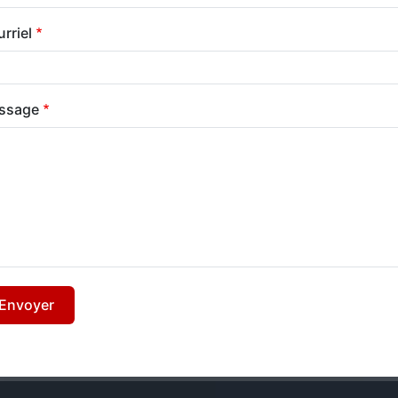
rriel
ssage