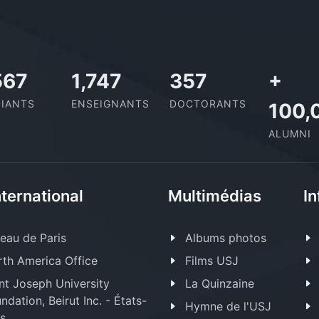
,110
2,029
414
+
IANTS
ENSEIGNANTS
DOCTORANTS
100,
ALUMNI
nternational
Multimédias
In
eau de Paris
Albums photos
th America Office
Films USJ
nt Joseph University
La Quinzaine
ndation, Beirut Inc. - États-
Hymne de l'USJ
s