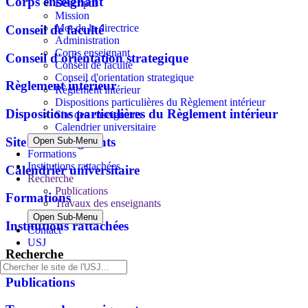
Corps enseignant
Descriptif
Mission
Mot de la directrice
Conseil de faculté
Administration
Corps enseignant
Conseil d'orientation strategique
Conseil de faculté
Conseil d'orientation strategique
Règlement intérieur
Règlement intérieur
Dispositions particulières du Règlement intérieur
Dispositions particulières du Règlement intérieur
Site des enseignants
Calendrier universitaire
Site des enseignants
Open Sub-Menu
Formations
Institutions rattachées
Calendrier universitaire
Recherche
Publications
Formations
Travaux des enseignants
Open Sub-Menu
Institutions rattachées
Contact
USJ
Recherche
Publications