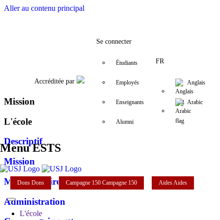
Aller au contenu principal
Facebook
Twitter
Instagram
LinkedIn
YouTube
+961 (1) 421 220
elfs@usj.edu.
Se connecter
FR
Étudiants
Accréditée par
Employés
Anglais
Mission
Enseignants
Arabic
L'école
Alumni
Descriptif
Menu ESTS
Mission
Mot de la directrice
Dons
Dons
Campagne 150
Campagne 150
Aides
Aides
Administration
L'école