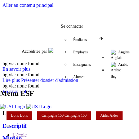
Aller au contenu principal
Facebook
Twitter
Instagram
LinkedIn
YouTube
+961 (1) 421 253
esf@usj.edu.l
Se connecter
FR
Étudiants
Accréditée par
Employés
Anglais
bg via: none found
Enseignants
Arabic
En savoir plus
bg via: none found
Alumni
Lire plus
Présenter dossier d'admission
bg via: none found
En savoir plus
Menu ESF
L'école
Dons
Dons
Campagne 150
Campagne 150
Aides
Aides
Descriptif
L'école
Mission