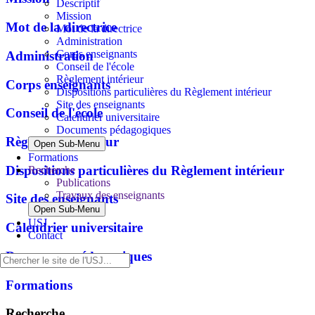
Descriptif
Mission
Mot de la directrice
Mot de la directrice
Administration
Corps enseignants
Administration
Conseil de l'école
Règlement intérieur
Corps enseignants
Dispositions particulières du Règlement intérieur
Site des enseignants
Conseil de l'école
Calendrier universitaire
Documents pédagogiques
Règlement intérieur
Open Sub-Menu
Formations
Dispositions particulières du Règlement intérieur
Recherche
Publications
Travaux des enseignants
Site des enseignants
Open Sub-Menu
USJ
Calendrier universitaire
Contact
Documents pédagogiques
Formations
Recherche