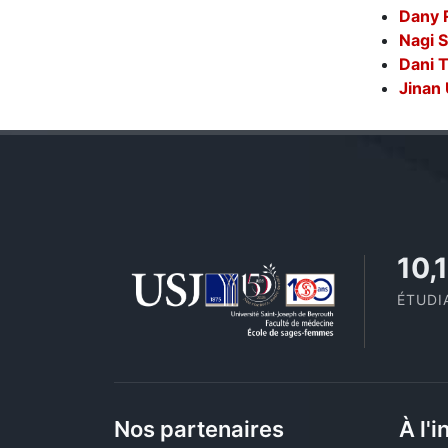
Dany
Nagi 
Dani 
Jinan
11,
ÉTUDI
Nos partenaires
À l'i