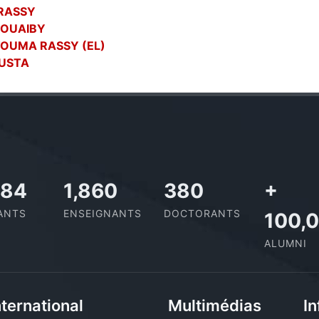
 RASSY
SOUAIBY
TOUMA RASSY (EL)
 USTA
727
2,142
437
+
ANTS
ENSEIGNANTS
DOCTORANTS
100,
ALUMNI
nternational
Multimédias
In