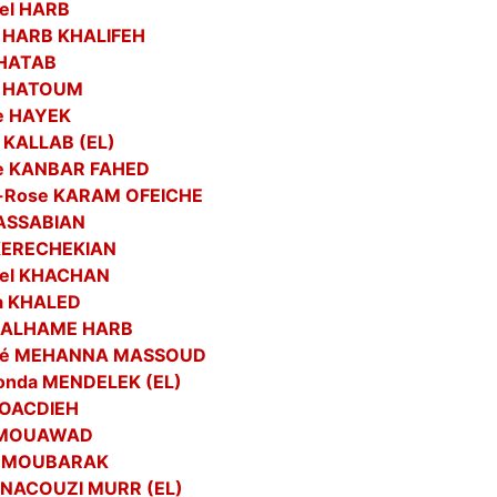
el HARB
 HARB KHALIFEH
 HATAB
m HATOUM
e HAYEK
 KALLAB (EL)
e KANBAR FAHED
-Rose KARAM OFEICHE
KASSABIAN
KERECHEKIAN
bel KHACHAN
a KHALED
 MALHAME HARB
né MEHANNA MASSOUD
nda MENDELEK (EL)
MOACDIEH
 MOUAWAD
m MOUBARAK
 NACOUZI MURR (EL)