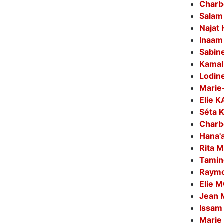
Charb
Salam
Najat
Inaa
Sabin
Kamal
Lodin
Marie
Elie 
Séta 
Char
Hana'
Rita
Tami
Raymo
Elie 
Jean
Issa
Marie