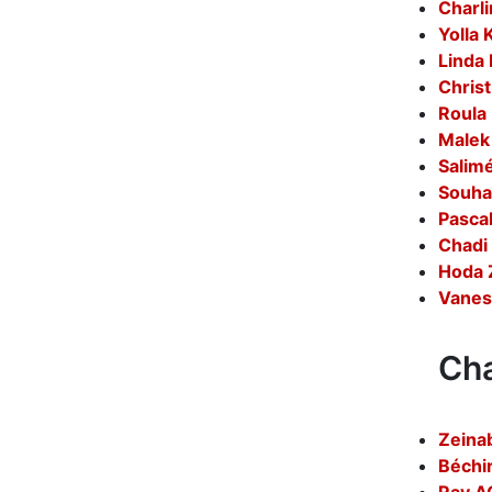
Charl
Yolla
Linda
Chris
Roula
Male
Salim
Souha
Pasca
Chad
Hoda 
Vanes
Cha
Zeina
Béchi