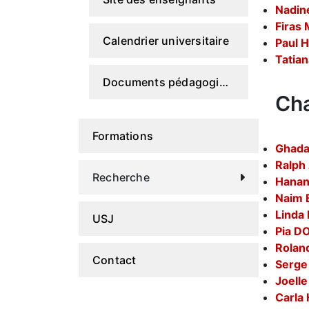
Nadin
Firas
Calendrier universitaire
Paul 
Tatia
Documents pédagogiques
Ch
Formations
Ghada
Ralph
Recherche
Hana
Naim 
Lind
USJ
Pia D
Rolan
Contact
Serge
Joell
Carla