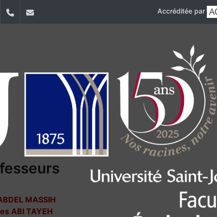
Accréditée par
dIn
YouTube
+961 (1) 421 253
esf@usj.edu.lb
fesseurs
ABDEL MASSIH
es ABI TAYEH