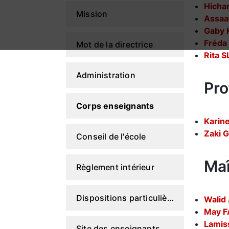
Hicha
Mission
Assa
Gaby
Fréda
Mot de la directrice
Rita 
Administration
Pro
Corps enseignants
Karin
Zaki
Conseil de l'école
Maî
Règlement intérieur
Dispositions particulières du Règlement intérieur
Wali
May 
Lami
Site des enseignants