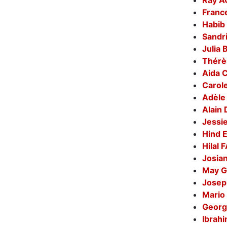
Ray 
Franc
Habib
Sandr
Julia
Thér
Aida 
Carol
Adèle
Alain
Jessi
Hind 
Hilal
Josia
May 
Jose
Mario
Georg
Ibra