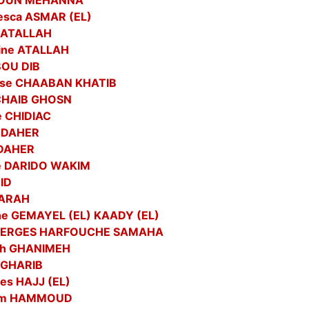
AOUN MEHANNA
esca ASMAR (EL)
 ATALLAH
ine ATALLAH
 BOU DIB
èse CHAABAN KHATIB
CHAIB GHOSN
e CHIDIAC
 DAHER
 DAHER
e DARIDO WAKIM
EID
 FARAH
ne GEMAYEL (EL) KAADY (EL)
GERGES HARFOUCHE SAMAHA
ph GHANIMEH
 GHARIB
es HAJJ (EL)
him HAMMOUD