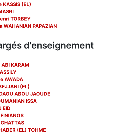
e KASSIS (EL)
 MASRI
Henri TORBEY
na WAHANIAN PAPAZIAN
argés d'enseignement
 ABI KARAM
 ASSILY
ne AWADA
BEJJANI (EL)
a DAOU ABOU JAOUDE
OUMANIAN ISSA
d EID
 FINIANOS
e GHATTAS
 HABER (EL) TOHME