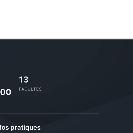
13
FACULTÉS
000
fos pratiques