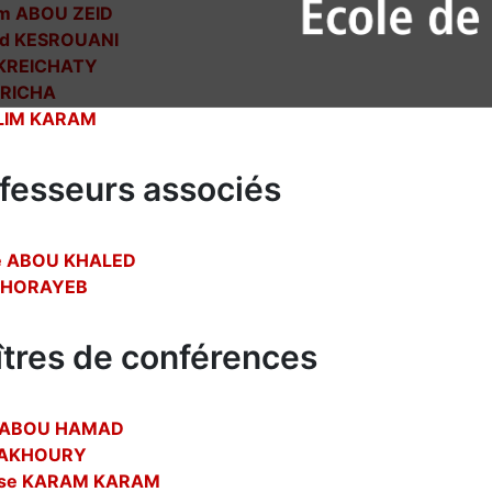
m ABOU ZEID
ad KESROUANI
 KREICHATY
 RICHA
SLIM KARAM
fesseurs associés
e ABOU KHALED
 GHORAYEB
tres de conférences
d ABOU HAMAD
FAKHOURY
sse KARAM KARAM