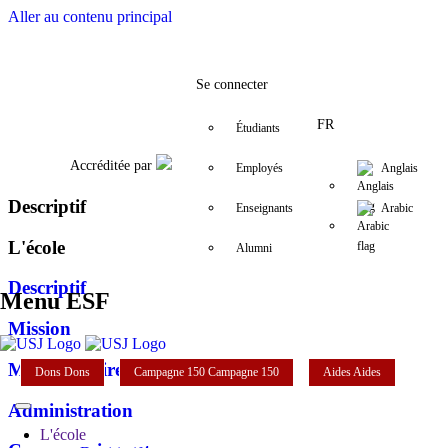
Aller au contenu principal
Facebook
Twitter
Instagram
LinkedIn
YouTube
+961 (1) 421 253
esf@usj.edu.l
Se connecter
FR
Étudiants
Accréditée par
Employés
Anglais
Descriptif
Enseignants
Arabic
L'école
Alumni
Descriptif
Menu ESF
Mission
Mot de la directrice
Dons
Dons
Campagne 150
Campagne 150
Aides
Aides
Administration
L'école