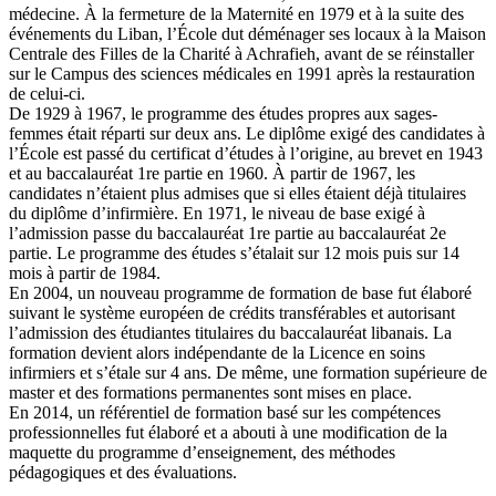
médecine. À la fermeture de la Maternité en 1979 et à la suite des
événements du Liban, l’École dut déménager ses locaux à la Maison
Centrale des Filles de la Charité à Achrafieh, avant de se réinstaller
sur le Campus des sciences médicales en 1991 après la restauration
de celui-ci.
De 1929 à 1967, le programme des études propres aux sages-
femmes était réparti sur deux ans. Le diplôme exigé des candidates à
l’École est passé du certificat d’études à l’origine, au brevet en 1943
et au baccalauréat 1re partie en 1960. À partir de 1967, les
candidates n’étaient plus admises que si elles étaient déjà titulaires
du diplôme d’infirmière. En 1971, le niveau de base exigé à
l’admission passe du baccalauréat 1re partie au baccalauréat 2e
partie. Le programme des études s’étalait sur 12 mois puis sur 14
mois à partir de 1984.
En 2004, un nouveau programme de formation de base fut élaboré
suivant le système européen de crédits transférables et autorisant
l’admission des étudiantes titulaires du baccalauréat libanais. La
formation devient alors indépendante de la Licence en soins
infirmiers et s’étale sur 4 ans. De même, une formation supérieure de
master et des formations permanentes sont mises en place.
En 2014, un référentiel de formation basé sur les compétences
professionnelles fut élaboré et a abouti à une modification de la
maquette du programme d’enseignement, des méthodes
pédagogiques et des évaluations.