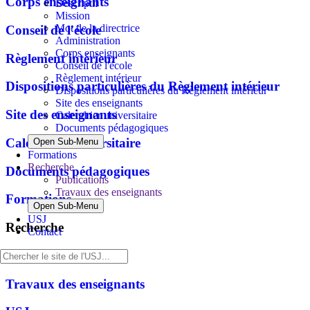
Corps enseignants
Descriptif
Mission
Mot de la directrice
Conseil de l'école
Administration
Corps enseignants
Règlement intérieur
Conseil de l'école
Règlement intérieur
Dispositions particulières du Règlement intérieur
Dispositions particulières du Règlement intérieur
Site des enseignants
Site des enseignants
Calendrier universitaire
Documents pédagogiques
Calendrier universitaire
Open Sub-Menu
Formations
Recherche
Documents pédagogiques
Publications
Travaux des enseignants
Formations
Open Sub-Menu
USJ
Recherche
Contact
Publications
Travaux des enseignants