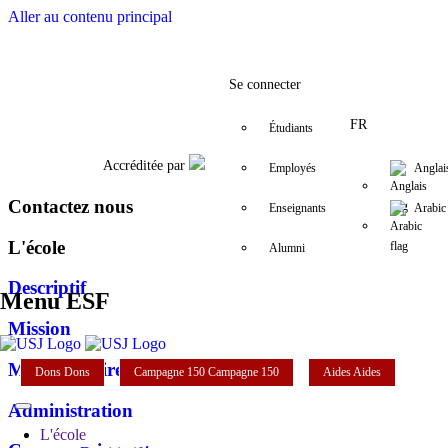
Aller au contenu principal
Facebook
Twitter
Instagram
LinkedIn
YouTube
+961 (1) 421 2
esf@usj.
Se connecter
FR
Étudiants
Accréditée par
Employés
Anglai
Contactez nous
Enseignants
Arabic
L'école
Alumni
Descriptif
Menu ESF
Mission
Mot de la directrice
Dons
Dons
Campagne 150
Campagne 150
Aides
Aides
Administration
L'école