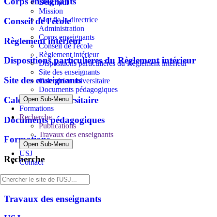
Corps enseignants
Descriptif
Mission
Mot de la directrice
Conseil de l'école
Administration
Corps enseignants
Règlement intérieur
Conseil de l'école
Règlement intérieur
Dispositions particulières du Règlement intérieur
Dispositions particulières du Règlement intérieur
Site des enseignants
Site des enseignants
Calendrier universitaire
Documents pédagogiques
Calendrier universitaire
Open Sub-Menu
Formations
Recherche
Documents pédagogiques
Publications
Travaux des enseignants
Formations
Open Sub-Menu
USJ
Recherche
Contact
Publications
Travaux des enseignants