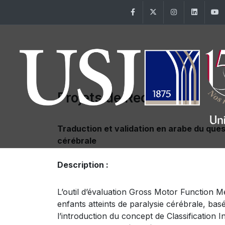
Facebook
Twitter
Instagram
Linke
Projets de Recherche
Traduction et validation en arabe du quest
cérébrale
Description :
L’outil d’évaluation Gross Motor Function M
enfants atteints de paralysie cérébrale, bas
l’introduction du concept de Classification 