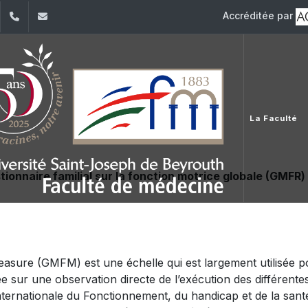
Accréditée par
dIn
YouTube
+961 (1) 421 235
fm@usj.edu.lb
La Faculté
ionnaire familial sur la fonction motrice globale (GMFR)
easure (GMFM) est une échelle qui est largement utilisée 
ée sur une observation directe de l’exécution des différent
Internationale du Fonctionnement, du handicap et de la sant