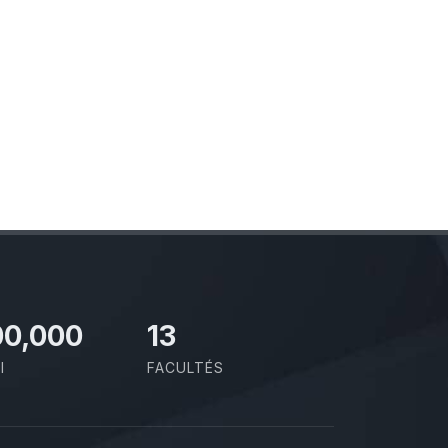
00,000
13
I
FACULTÉS