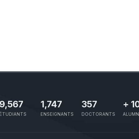
10,801
1,973
403
+
1
ÉTUDIANTS
ENSEIGNANTS
DOCTORANTS
ALUMN