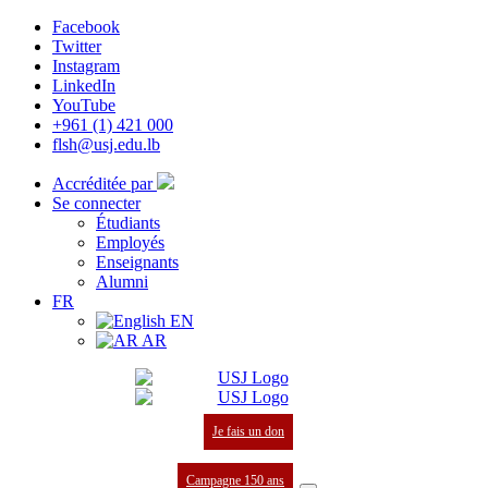
Facebook
Twitter
Instagram
LinkedIn
YouTube
+961 (1) 421 000
flsh@usj.edu.lb
Accréditée par
Se connecter
Étudiants
Employés
Enseignants
Alumni
FR
EN
AR
Je fais un don
Campagne 150 ans