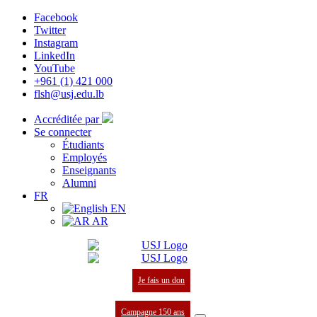
Facebook
Twitter
Instagram
LinkedIn
YouTube
+961 (1) 421 000
flsh@usj.edu.lb
Accréditée par
Se connecter
Étudiants
Employés
Enseignants
Alumni
FR
EN
AR
Je fais un don
Campagne 150 ans