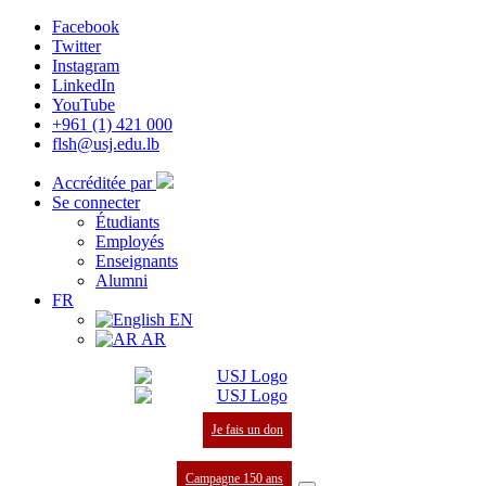
Facebook
Twitter
Instagram
LinkedIn
YouTube
+961 (1) 421 000
flsh@usj.edu.lb
Accréditée par
Se connecter
Étudiants
Employés
Enseignants
Alumni
FR
EN
AR
Je fais un don
Campagne 150 ans