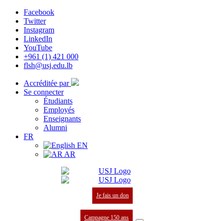
Facebook
Twitter
Instagram
LinkedIn
YouTube
+961 (1) 421 000
flsh@usj.edu.lb
Accréditée par
Se connecter
Étudiants
Employés
Enseignants
Alumni
FR
EN
AR
Je fais un don
Campagne 150 ans