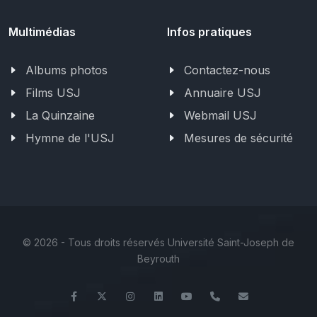
Multimédias
Infos pratiques
Albums photos
Contactez-nous
Films USJ
Annuaire USJ
La Quinzaine
Webmail USJ
Hymne de l'USJ
Mesures de sécurité
©
2026 - Tous droits réservés Université Saint-Joseph de
Beyrouth
Facebook
Twitter
Instagram
LinkedIn
YouTube
+961 (1) 421 000
flsh@usj.ed