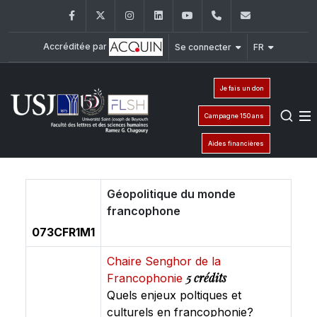
Facebook
Twitter
Instagram
LinkedIn
YouTube
+961 (1) 421 000
flsh@usj.e
Accréditée par
Se connecter
FR
Je fais un don
Campagne 150 ans
Aides financières
Géopolitique du monde
francophone
073CFR1M1
Chaire Senghor de la
5 crédits
Francophonie
Quels enjeux poltiques et
culturels en francophonie?