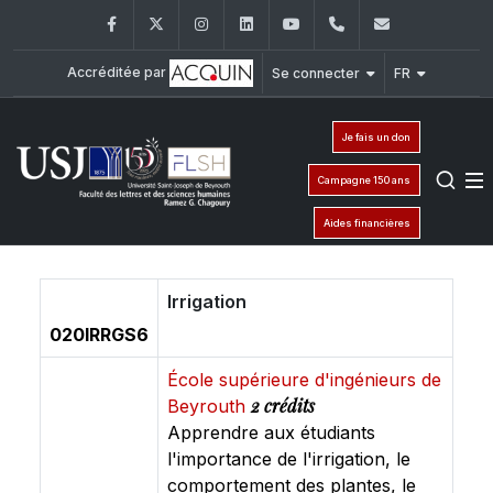
Facebook
Twitter
Instagram
LinkedIn
YouTube
+961 (1) 421 000
flsh@usj.e
Accréditée par
Se connecter
FR
Je fais un don
Campagne 150 ans
Aides financières
Irrigation
020IRRGS6
École supérieure d'ingénieurs de
2 crédits
Beyrouth
Apprendre aux étudiants
l'importance de l'irrigation, le
comportement des plantes, le