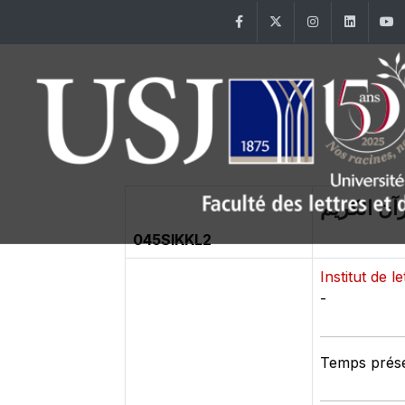
Facebook
Twitter
Instagram
Linke
آن الكريم
045SIKKL2
Institut de l
-
Temps présen