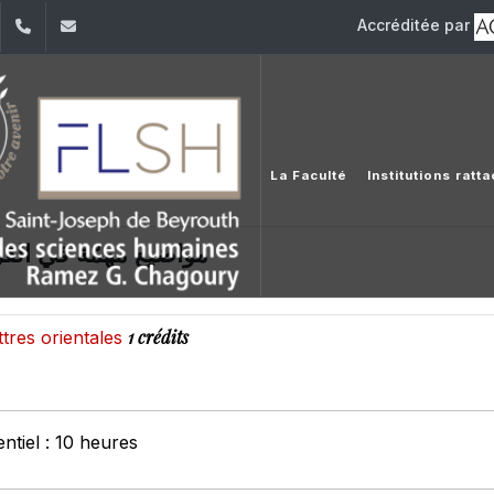
Accréditée par
dIn
YouTube
+961 (1) 421 000
flsh@usj.edu.lb
La Faculté
Institutions ratt
مواضيع مهمّة في القر
1 crédits
ettres orientales
tiel : 10 heures