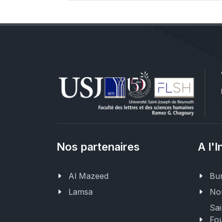
Nos partenaires
A l'I
Al Mazeed
Bur
Lamsa
Nor
Sai
Fou