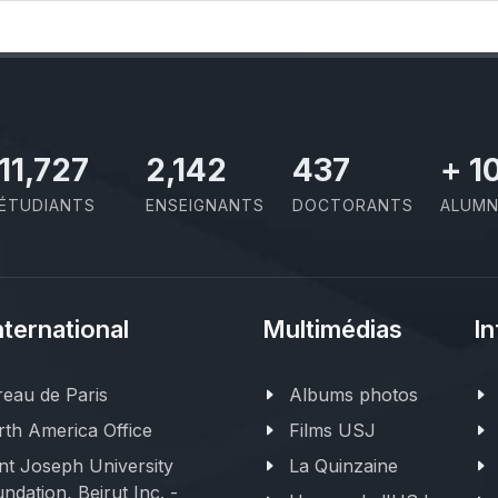
11,727
2,142
437
+
1
ÉTUDIANTS
ENSEIGNANTS
DOCTORANTS
ALUMN
nternational
Multimédias
In
eau de Paris
Albums photos
th America Office
Films USJ
nt Joseph University
La Quinzaine
ndation, Beirut Inc. -