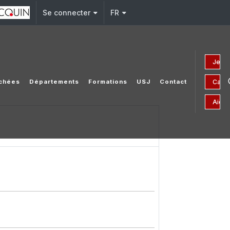
Se connecter
FR
Je fa
Camp
achées
Départements
Formations
USJ
Contact
Aides