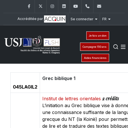
Facebook
Twitter
Instagram
LinkedIn
YouTube
+961 (1) 421 000
flsh@usj.e
Accréditée par
Se connecter
FR
Je fais un don
Campagne 150 ans
Aides financières
Grec biblique 1
045LAGIL2
2 crédits
Institut de lettres orientales
L’initiation au Grec biblique vise à donn
une connaissance suffisante de la lang
grecque du NT (la Koinè) pour permett
de lire et de traduire des textes biblique