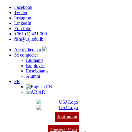
Facebook
Twitter
Instagram
LinkedIn
YouTube
+961 (1) 421 000
flsh@usj.edu.lb
Accréditée par
Se connecter
Étudiants
Employés
Enseignants
Alumni
FR
EN
AR
Je fais un don
Campagne 150 ans