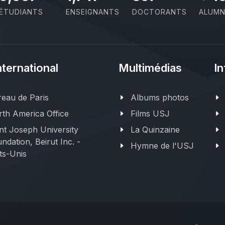
ÉTUDIANTS
ENSEIGNANTS
DOCTORANTS
ALUMN
nternational
Multimédias
In
eau de Paris
Albums photos
th America Office
Films USJ
nt Joseph University
La Quinzaine
ndation, Beirut Inc. -
Hymne de l'USJ
ts-Unis