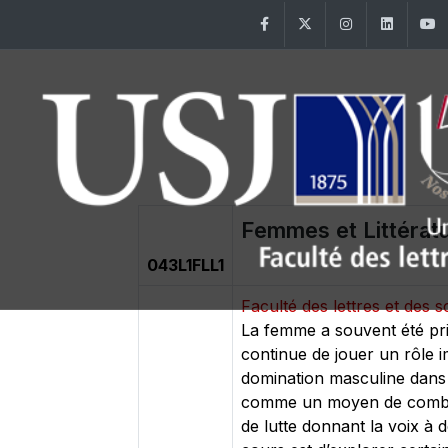
Facebook
Twitter
Instagram
Linke
Femmes et Littérat
043L1FLL1
Faculté des lettres et de
La femme a souvent été pri
continue de jouer un rôle i
domination masculine dans ce
comme un moyen de combat p
de lutte donnant la voix à