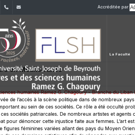
Accréditée par
dIn
YouTube
+961 (1) 421 000
flsh@usj.edu.lb
La Faculté
ure en Méditerranée
s sciences humaines Ramez G. Chagoury - Branche du Liba
vée de l’accès à la scène politique dans de nombreux pay
mportant au sein de ces sociétés. Ce rôle a été occulté pr
s sociétés patriarcales. De nombreux artistes et agents cult
our dénoncer cette injustice faite aux femmes. L’art est
 de figures féminines variées allant des pays du Moyen Orie