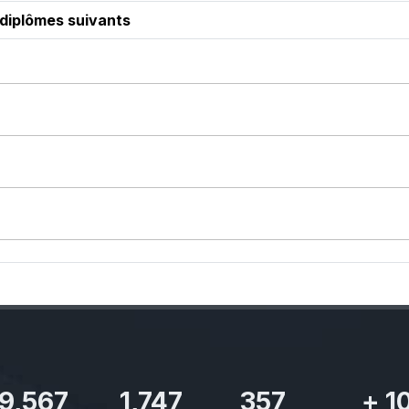
 diplômes suivants
11,110
2,029
414
+
1