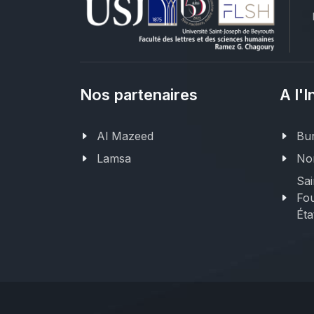
Nos partenaires
A l'I
Al Mazeed
Bur
Lamsa
Nor
Sai
Fou
Éta