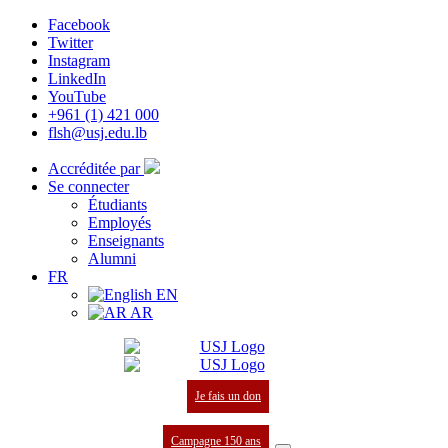
Facebook
Twitter
Instagram
LinkedIn
YouTube
+961 (1) 421 000
flsh@usj.edu.lb
Accréditée par
Se connecter
Étudiants
Employés
Enseignants
Alumni
FR
EN
AR
Je fais un don
Campagne 150 ans