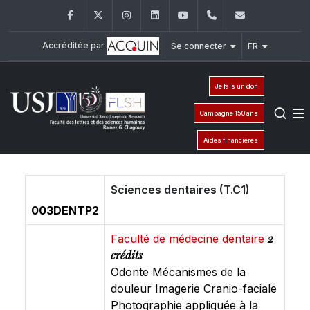
Facebook
Twitter
Instagram
LinkedIn
YouTube
+961 (1) 421 000
flsh@usj.e
Accréditée par
Se connecter
FR
Je fais un don
Campagne 150 ans
Aides financières
Sciences dentaires (T.C1)
003DENTP2
2
Faculté de médecine dentaire
crédits
Odonte Mécanismes de la
douleur Imagerie Cranio-faciale
Photographie appliquée à la