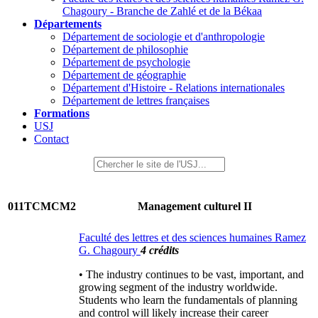
Chagoury - Branche de Zahlé et de la Békaa
Départements
Département de sociologie et d'anthropologie
Département de philosophie
Département de psychologie
Département de géographie
Département d'Histoire - Relations internationales
Département de lettres françaises
Formations
USJ
Contact
011TCMCM2
Management culturel II
Faculté des lettres et des sciences humaines Ramez
G. Chagoury
4 crédits
• The industry continues to be vast, important, and
growing segment of the industry worldwide.
Students who learn the fundamentals of planning
and control will likely increase their career