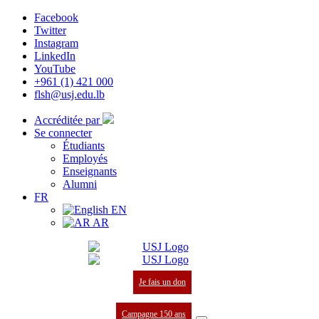
Facebook
Twitter
Instagram
LinkedIn
YouTube
+961 (1) 421 000
flsh@usj.edu.lb
Accréditée par
Se connecter
Étudiants
Employés
Enseignants
Alumni
FR
EN
AR
Je fais un don
Campagne 150 ans