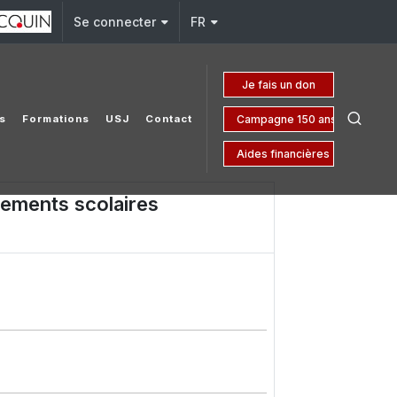
Se connecter
FR
Je fais un don
Campagne 150 ans
s
Formations
USJ
Contact
Aides financières
sements scolaires