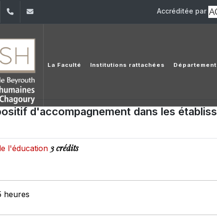
Accréditée par
dIn
YouTube
+961 (1) 421 000
flsh@usj.edu.lb
La Faculté
Institutions rattachées
Département
spositif d'accompagnement dans les établis
3 crédits
de l'éducation
5 heures