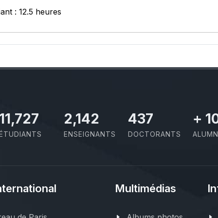
iant : 12.5 heures
11,727
2,142
437
+
1
ÉTUDIANTS
ENSEIGNANTS
DOCTORANTS
ALUMN
nternational
Multimédias
In
eau de Paris
Albums photos