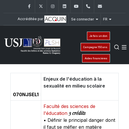
Facebook
Twitter
Instagram
LinkedIn
YouTube
+961 (1) 421 000
flsh@usj.e
Accréditée par
Se connecter
FR
Je fais un don
Campagne 150 ans
Aides financières
Enjeux de l'éducation à la
sexualité en milieu scolaire
070NJSEL1
Faculté des sciences de
3 crédits
l'éducation
• Définir le principal danger dont
il faut se méfier en matière