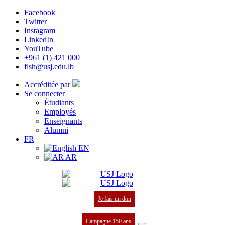
Facebook
Twitter
Instagram
LinkedIn
YouTube
+961 (1) 421 000
flsh@usj.edu.lb
Accréditée par
Se connecter
Étudiants
Employés
Enseignants
Alumni
FR
EN
AR
Je fais un don
Campagne 150 ans