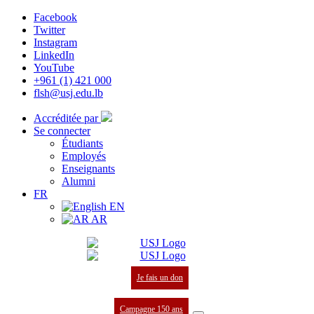
Facebook
Twitter
Instagram
LinkedIn
YouTube
+961 (1) 421 000
flsh@usj.edu.lb
Accréditée par
Se connecter
Étudiants
Employés
Enseignants
Alumni
FR
EN
AR
Je fais un don
Campagne 150 ans