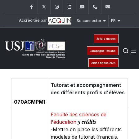
Facebook
Twitter
Instagram
LinkedIn
YouTube
+961 (1) 421 000
flsh@usj.e
Accréditée par
Se connecter
FR
Je fais un don
Campagne 150 ans
Aides financières
Tutorat et accompagnement
des différents profils d'élèves
070ACMPM1
Faculté des sciences de
3 crédits
l'éducation
-Mettre en place les différents
modèles de tutorat (français,