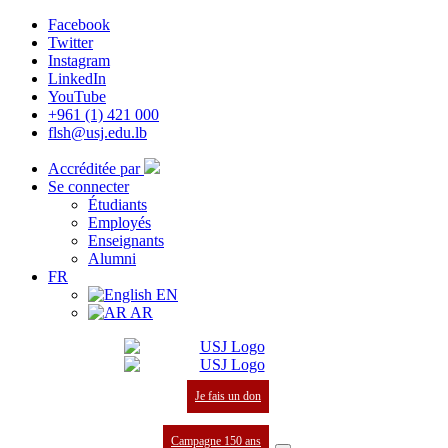
Facebook
Twitter
Instagram
LinkedIn
YouTube
+961 (1) 421 000
flsh@usj.edu.lb
Accréditée par
Se connecter
Étudiants
Employés
Enseignants
Alumni
FR
EN
AR
Je fais un don
Campagne 150 ans