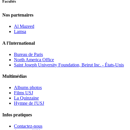
Facultés
Nos partenaires
Al Mazeed
Lamsa
A l'International
Bureau de Paris
North America Office
Saint Joseph University Foundation, Beirut Inc. - États-Unis
Multimédias
Albums photos
Films USJ
La Quinzaine
Hymne de l'USJ
Infos pratiques
Contactez-nous